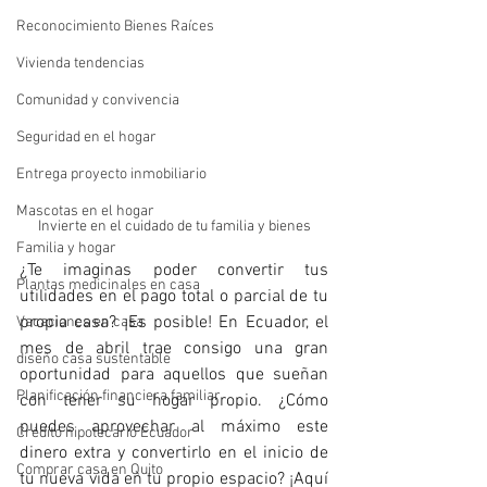
Reconocimiento Bienes Raíces
Vivienda tendencias
Comunidad y convivencia
Seguridad en el hogar
Entrega proyecto inmobiliario
Mascotas en el hogar
Invierte en el cuidado de tu familia y bienes
Familia y hogar
¿Te imaginas poder convertir tus 
Plantas medicinales en casa
utilidades en el pago total o parcial de tu 
propia casa? ¡Es posible! En Ecuador, el 
Vacaciones en casa
mes de abril trae consigo una gran 
diseño casa sustentable
oportunidad para aquellos que sueñan 
Planificación financiera familiar
con tener su hogar propio. ¿Cómo 
puedes aprovechar al máximo este 
Crédito hipotecario Ecuador
dinero extra y convertirlo en el inicio de 
Comprar casa en Quito
tu nueva vida en tu propio espacio? ¡Aquí 