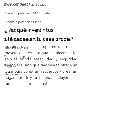
te lo contamos!
Entidades bancarias Ecuador
Crédito hipotecario VIP Ecuador
Crédito hipotecario Biess
¿Por qué invertir tus 
Coronavirus en el hogar
utilidades en tu casa propia?
Cuarentena por covid 19
Adquirir una casa propia es uno de los 
Quédate en casa
mayores logros que puedes alcanzar. No 
Fechas especiales
solo te brinda estabilidad y seguridad 
financiera, sino que también te ofrece un 
Mujeres
lugar para construir recuerdos y crear un 
Utilidades
hogar para ti y tu familia, ¡incluyendo a 
tus adoradas mascotas!