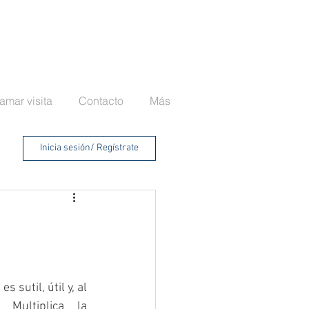
VENTAS
095-987-9039
amar visita
Contacto
Más
Inicia sesión/ Regístrate
 sutil, útil y, al 
Multiplica la 