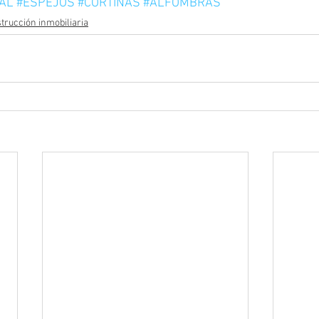
AL
#ESPEJOS
#CORTINAS
#ALFOMBRAS
trucción inmobiliaria