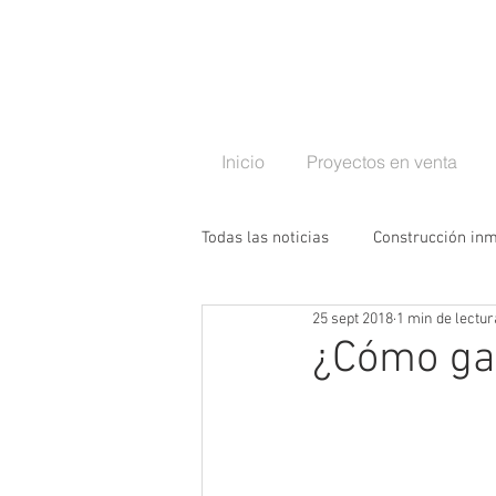
Inicio
Proyectos en venta
Todas las noticias
Construcción inm
25 sept 2018
1 min de lectur
Naturaleza y arquitectura
Re
¿Cómo gan
Comunidad y convivencia
Seg