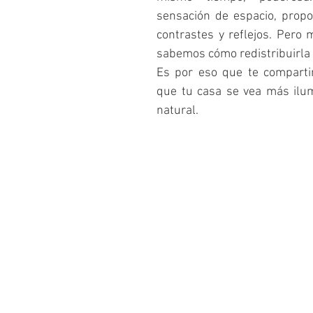
a y hogar
Plantas medicinales en casa
sensación de espacio, propo
contrastes y reflejos. Pero 
sabemos cómo redistribuirla 
asa sustentable
Planificación financiera familiar
Es por eso que te comparti
que tu casa se vea más ilu
natural.
Comprar casa en Quito
Entidades bancarias Ecuador
Crédito hipotecario Biess
Coronavirus en el hogar
date en casa
Fechas especiales
Mujeres