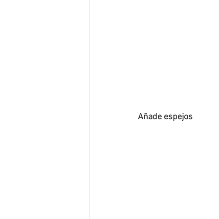
Mascotas en el hogar
Famili
Vacaciones en casa
diseño c
Crédito hipotecario Ecuador
Añade espejos
Crédito hipotecario VIP Ecuador
Cuarentena por covid 19
Qué
Utilidades