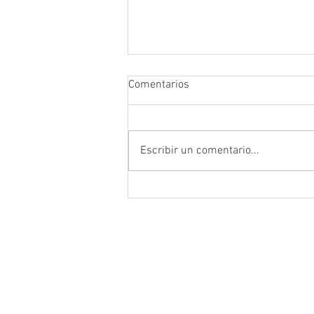
Comentarios
Escribir un comentario...
Casas en Tumbaco: ¿Por qué 人
HITO avanza diferente?
Ruiz de Castilla y
Andagoya,
095 987 9039
Quito 170521.
ventas@barrazueta.