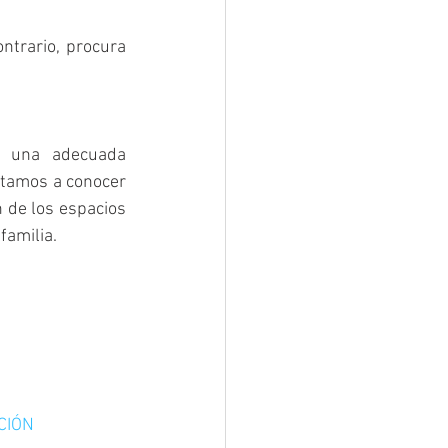
trario, procura 
 una adecuada 
itamos a conocer 
n de los espacios 
familia.
CIÓN