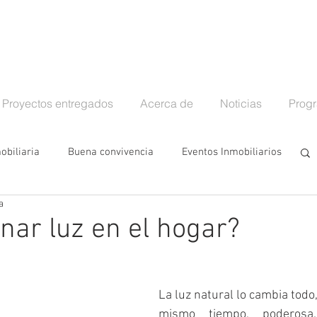
Proyectos entregados
Acerca de
Noticias
Progr
obiliaria
Buena convivencia
Eventos Inmobiliarios
a
conocimiento Bienes Raíces
Vivienda tendencias
ar luz en el hogar?
uridad en el hogar
Entrega proyecto inmobiliario
La luz natural lo cambia todo, es
mismo tiempo, poderosa. 