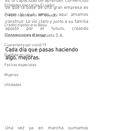
es la capacidad de aprender. Convencido 
Entidades bancarias Ecuador
de que la base de una gran empresa es 
hacer lo que amas, y aquí amamos 
Crédito hipotecario VIP Ecuador
construir. Lo vio claro y junto a su familia 
Crédito hipotecario Biess
apostó por el futuro, creando 
Coronavirus en el hogar
Constructora Barrazueta S.A.
Cuarentena por covid 19
Cada día que pasas haciendo 
Quédate en casa
algo, mejoras.
Fechas especiales
Mujeres
Utilidades
Una vez ya en marcha sumamos 