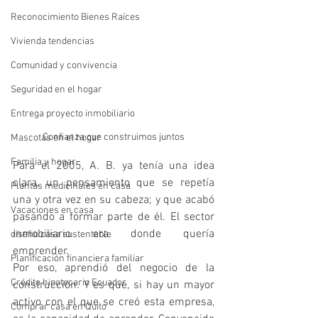
Reconocimiento Bienes Raíces
Vivienda tendencias
Comunidad y convivencia
Seguridad en el hogar
Entrega proyecto inmobiliario
Confianza que construimos juntos
Mascotas en el hogar
Familia y hogar
Para el 2005, A. B. ya tenía una idea 
clara, un pensamiento que se repetía 
Plantas medicinales en casa
una y otra vez en su cabeza; y que acabó 
Vacaciones en casa
pasando a formar parte de él. El sector 
inmobiliario era donde quería 
diseño casa sustentable
emprender.
Planificación financiera familiar
Por eso, aprendió del negocio de la 
Crédito hipotecario Ecuador
construcción. Y es que, si hay un mayor 
activo con el que se creó esta empresa, 
Comprar casa en Quito