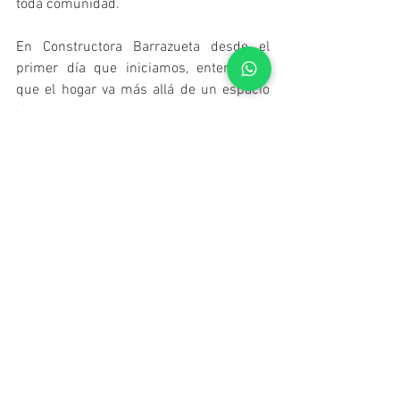
toda comunidad.
En Constructora Barrazueta desde el 
primer día que iniciamos, entendimos 
que el hogar va más allá de un espacio 
físico. Es tu familia, son tus amigos, eres 
tú.
Con 27 proyectos entregados y un 
número 28 en construcción; tomando el 
pulso a la realidad, día tras día, con una 
actitud de mejora constante; 
escuchando y estando cerca de nuestros 
clientes cumplimos 15 años.
Y en este año lleno de contrastes, 
nuestro décimo quinto aniversario es un 
reconocimiento al gran esfuerzo que 
todos hemos asumido en estos difíciles 