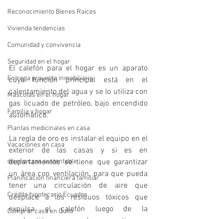
Reconocimiento Bienes Raíces
Vivienda tendencias
Comunidad y convivencia
Seguridad en el hogar
El calefón para el hogar es un aparato 
Entrega proyecto inmobiliario
cuya función principal está en el 
calentamiento del agua y se lo utiliza con 
Mascotas en el hogar
gas licuado de petróleo, bajo encendido 
Familia y hogar
automático.
Plantas medicinales en casa
La regla de oro es instalar el equipo en el 
Vacaciones en casa
exterior de las casas y si es en 
departamentos se tiene que garantizar 
diseño casa sustentable
un área con ventilación, para que pueda 
Planificación financiera familiar
tener una circulación de aire que 
Crédito hipotecario Ecuador
desplace a los residuos tóxicos que 
expulsa el calefón luego de la 
Comprar casa en Quito