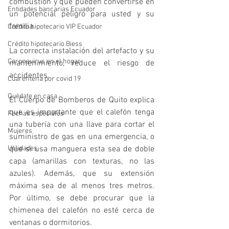
combustión y que pueden convertirse en 
Entidades bancarias Ecuador
un potencial peligro para usted y su 
familia.
Crédito hipotecario VIP Ecuador
Crédito hipotecario Biess
La correcta instalación del artefacto y su 
Coronavirus en el hogar
mantenimiento, reduce el riesgo de 
accidentes.
Cuarentena por covid 19
Quédate en casa
El Cuerpo de Bomberos de Quito explica 
que es importante que el calefón tenga 
Fechas especiales
una tubería con una llave para cortar el 
Mujeres
suministro de gas en una emergencia, o 
que si usa manguera esta sea de doble 
Utilidades
capa (amarillas con texturas, no las 
azules). Además, que su extensión 
máxima sea de al menos tres metros. 
Por último, se debe procurar que la 
chimenea del calefón no esté cerca de 
ventanas o dormitorios.