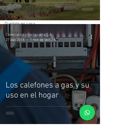
hogar
Cuarentena por
covid 19
Quédate en casa
Fechas especiales
Constructora Barrazueta S.A.
27 ago 2018
1 min de lectura
Mujeres
Utilidades
Los calefones a gas y su
uso en el hogar
3
/
3