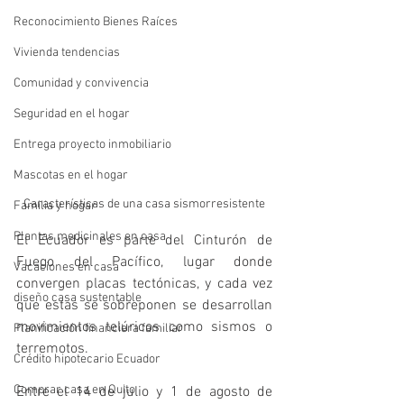
Reconocimiento Bienes Raíces
Vivienda tendencias
Comunidad y convivencia
Seguridad en el hogar
Entrega proyecto inmobiliario
Mascotas en el hogar
Características de una casa sismorresistente
Familia y hogar
Plantas medicinales en casa
El Ecuador es parte del Cinturón de 
Fuego del Pacífico, lugar donde 
Vacaciones en casa
convergen placas tectónicas, y cada vez 
diseño casa sustentable
que estas se sobreponen se desarrollan 
movimientos telúricos como sismos o 
Planificación financiera familiar
terremotos.   
Crédito hipotecario Ecuador
Comprar casa en Quito
Entre el 14 de julio y 1 de agosto de 