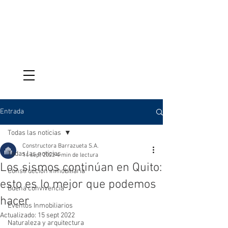
VENTAS
095-987-9039
Entrada
Todas las noticias
Constructora Barrazueta S.A.
Todas las noticias
14 sept 2022
4 min de lectura
Los sismos continúan en Quito:
Construcción inmobiliaria
esto es lo mejor que podemos
Buena convivencia
hacer
Eventos Inmobiliarios
Actualizado:
15 sept 2022
Naturaleza y arquitectura