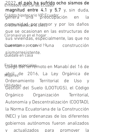
2022, 
el país ha sufrido ocho sismos de 
Entidades bancarias Ecuador
magnitud entre 4.1 y 5.7
 y, sin duda, 
Crédito hipotecario VIP Ecuador
genera una preocupación en la 
comunidad por temor y por los daños 
Crédito hipotecario Biess
que se ocasionan en las estructuras de 
Coronavirus en el hogar
sus viviendas, especialmente, las que no 
cuentan con una construcción 
Cuarentena por covid 19
sismorresistente.
Quédate en casa
Fechas especiales
Luego del terremoto en Manabí del 16 de 
abril de 2016, La Ley Orgánica de 
Mujeres
Ordenamiento Territorial de Uso y 
Utilidades
Gestión del Suelo (LOOTUGS), el Código 
Orgánico Organización Territorial, 
Autonomía y Descentralización (COOTAD), 
la Norma Ecuatoriana de la Construcción 
(NEC) y las ordenanzas de los diferentes 
gobiernos autónomos fueron analizados 
y actualizados para promover la 