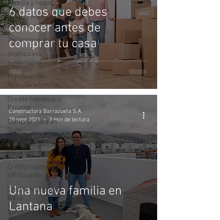
Familia y hogar
6 datos que debes
Plantas medicinales
conocer antes de
en casa
Vacaciones en casa
comprar tu casa
diseño casa
sustentable
Planificación
financiera familiar
Crédito hipotecario
Ecuador
Constructora Barrazueta S.A.
15 sept 2021
3 min de lectura
Comprar casa en
Quito
Entidades bancarias
Ecuador
Crédito hipotecario
VIP Ecuador
Una nueva familia en
Crédito hipotecario
Biess
Lantana
Coronavirus en el