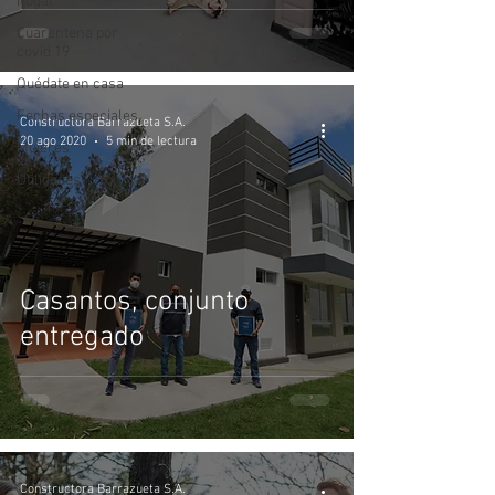
hogar
Cuarentena por
covid 19
Quédate en casa
Fechas especiales
Constructora Barrazueta S.A.
20 ago 2020
5 min de lectura
Mujeres
Utilidades
Casantos, conjunto
entregado
Constructora Barrazueta S.A.